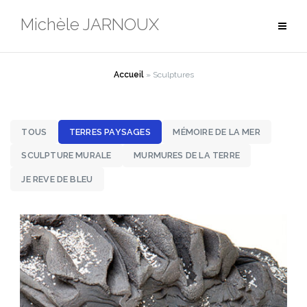
Aller
Michèle JARNOUX
au
contenu
Accueil
»
Sculptures
TOUS
TERRES PAYSAGES
MÉMOIRE DE LA MER
SCULPTURE MURALE
MURMURES DE LA TERRE
JE REVE DE BLEU