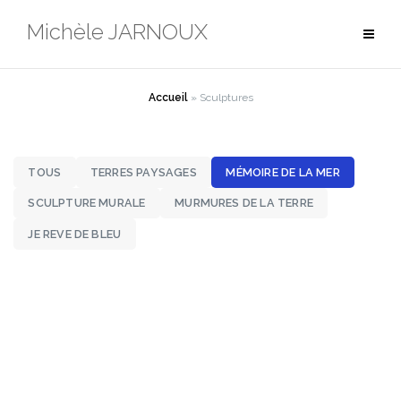
Aller
Michèle JARNOUX
au
contenu
Accueil
»
Sculptures
TOUS
TERRES PAYSAGES
MÉMOIRE DE LA MER
SCULPTURE MURALE
MURMURES DE LA TERRE
JE REVE DE BLEU