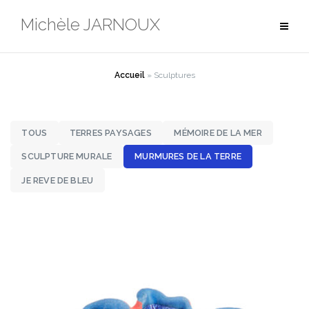
Aller
Michèle JARNOUX
au
contenu
Accueil
»
Sculptures
TOUS
TERRES PAYSAGES
MÉMOIRE DE LA MER
SCULPTURE MURALE
MURMURES DE LA TERRE
JE REVE DE BLEU