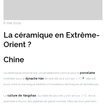
6 mai 2024
La céramique en Extrême-
Orient ?
Chine
La céramique chinoise est universellement connue pour la
porcelaine
,
9
inventée sous la
dynastie Han
de l’est (de 25 à 220 apr. J.-C.)
; elle est
aussi riche d’une longue tradition d’innovations techniques et stylistiques.
La
culture de Yangshao
, qui date de plus de 4 000 ans av. J.-C., est la
première à fournir des poteries en grand nombre. Mais les tout premiers