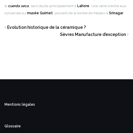
la
cuerda seca
, sans doute principalement à
Lahore
. Une série d’entre eux,
conservée au
musée Guimet
, provient de la tombe de Madani à
Srinagar
.
Evolution historique de la céramique ?
Sèvres Manufacture d’exception
Mentions légales
Glossaire