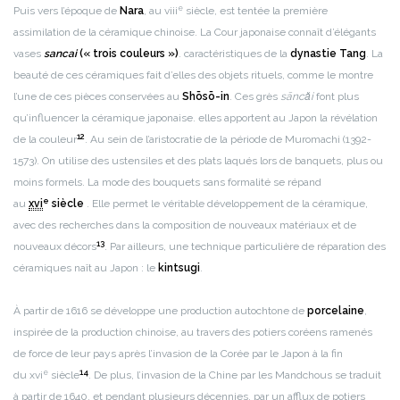
e
Puis vers l’époque de
Nara
, au viii
siècle, est tentée la première
assimilation de la céramique chinoise. La Cour japonaise connaît d’élégants
vases
sancai
(« trois couleurs »)
. caractéristiques de la
dynastie Tang
. La
beauté de ces céramiques fait d’elles des objets rituels, comme le montre
l’une de ces pièces conservées au
Shōsō-in
. Ces grès
sāncǎi
font plus
qu’influencer la céramique japonaise. elles apportent au Japon la révélation
12
de la couleur
. Au sein de l’aristocratie de la période de Muromachi (1392-
1573). On utilise des ustensiles et des plats laqués lors de banquets, plus ou
moins formels. La mode des bouquets sans formalité se répand
e
au
xvi
siècle
. Elle permet le véritable développement de la céramique,
avec des recherches dans la composition de nouveaux matériaux et de
13
nouveaux décors
. Par ailleurs, une technique particulière de réparation des
céramiques naît au Japon : le
kintsugi
.
À partir de 1616 se développe une production autochtone de
porcelaine
,
inspirée de la production chinoise, au travers des potiers coréens ramenés
de force de leur pays après l’invasion de la Corée par le Japon à la fin
e
14
du xvi
siècle
. De plus, l’invasion de la Chine par les Mandchous se traduit
à partir de 1640, et pendant plusieurs décennies, par un afflux de potiers