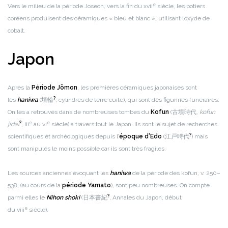
e
Vers le milieu de la période Joseon, vers la fin du xvii
siècle, les potiers
coréens produisent des céramiques « bleu et blanc », utilisant l’oxyde de
cobalt.
Japon
Après la
Période Jōmon
, les premières céramiques japonaises sont
?
les
haniwa
(埴輪
, cylindres de terre cuite), qui sont des figurines funéraires.
On les a retrouvés dans de nombreuses tombes du
Kofun
(古墳時代,
kofun
?
e
e
jidai
, iii
au vi
siècle) à travers tout le Japon. Ils sont le sujet de recherches
?
scientifiques et archéologiques depuis l’
époque d’Edo
(江戸時代
) mais
sont manipulés le moins possible car ils sont très fragiles.
Les sources anciennes évoquant les
haniwa
de la période des kofun, v. 250–
538, (au cours de la
période Yamato
), sont peu nombreuses. On compte
?
parmi elles le
Nihon shoki
(日本書紀
, Annales du Japon, début
e
du viii
siècle).