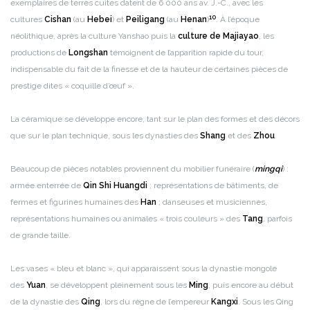
exemplaires de terres cuites datent de 6 000 ans av. J.-C., avec les
10
cultures
Cishan
(au
Hebei
) et
Peiligang
(au
Henan
)
. À l’époque
néolithique, après la culture Yanshao puis la
culture de Majiayao
, les
productions de
Longshan
témoignent de l’apparition rapide du tour,
indispensable du fait de la finesse et de la hauteur de certaines pièces de
prestige dites « coquille d’œuf ».
La céramique se développe encore, tant sur le plan des formes et des décors
que sur le plan technique, sous les dynasties des
Shang
et des
Zhou
.
Beaucoup de pièces notables proviennent du mobilier funéraire (
mingqi
) :
armée enterrée de
Qin Shi Huangdi
; représentations de bâtiments, de
fermes et figurines humaines des
Han
; danseuses et musiciennes,
représentations humaines ou animales « trois couleurs » des
Tang
, parfois
de grande taille.
Les vases « bleu et blanc », qui apparaissent sous la dynastie mongole
des
Yuan
, se développent pleinement sous les
Ming
, puis encore au début
de la dynastie des
Qing
, lors du règne de l’empereur
Kangxi
. Sous les Qing