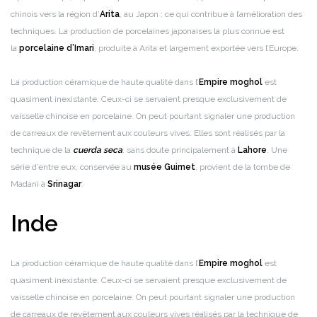
chinois vers la région d’
Arita
, au Japon ; ce qui contribue à l’amélioration des
techniques. La production de porcelaines japonaises la plus connue est
la
porcelaine d’Imari
, produite à Arita et largement exportée vers l’Europe.
La production céramique de haute qualité dans l’
Empire moghol
est
quasiment inexistante. Ceux-ci se servaient presque exclusivement de
vaisselle chinoise en porcelaine. On peut pourtant signaler une production
de carreaux de revêtement aux couleurs vives. Elles sont réalisés par la
technique de la
cuerda seca
, sans doute principalement à
Lahore
. Une
série d’entre eux, conservée au
musée Guimet
, provient de la tombe de
Madani à
Srinagar
.
Inde
La production céramique de haute qualité dans l’
Empire moghol
est
quasiment inexistante. Ceux-ci se servaient presque exclusivement de
vaisselle chinoise en porcelaine. On peut pourtant signaler une production
de carreaux de revêtement aux couleurs vives réalisés par la technique de