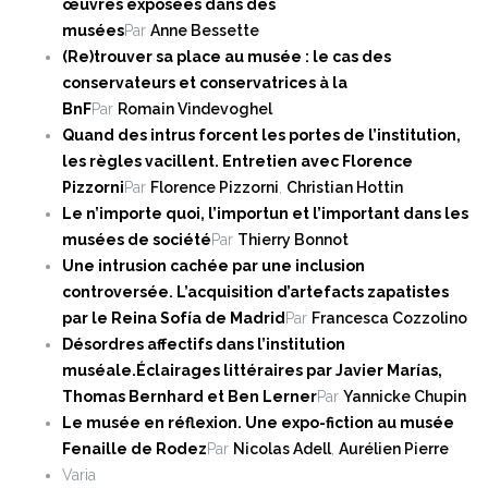
œuvres exposées dans des
musées
Par
Anne Bessette
(Re)trouver sa place au musée : le cas des
conservateurs et conservatrices à la
BnF
Par
Romain Vindevoghel
Quand des intrus forcent les portes de l’institution,
les règles vacillent. Entretien avec Florence
Pizzorni
Par
Florence Pizzorni
,
Christian Hottin
Le n’importe quoi, l’importun et l’important dans les
musées de société
Par
Thierry Bonnot
Une intrusion cachée par une inclusion
controversée. L’acquisition d’artefacts zapatistes
par le Reina Sofía de Madrid
Par
Francesca Cozzolino
Désordres affectifs dans l’institution
muséale.
Éclairages littéraires par Javier Marías,
Thomas Bernhard et Ben Lerner
Par
Yannicke Chupin
Le musée en réflexion. Une expo-fiction au musée
Fenaille de Rodez
Par
Nicolas Adell
,
Aurélien Pierre
Varia